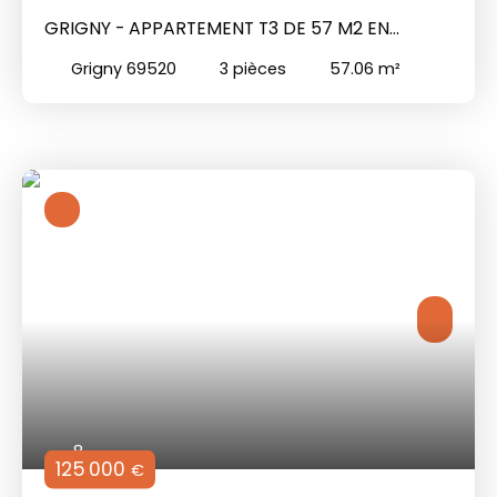
GRIGNY - APPARTEMENT T3 DE 57 M2 EN
DERNIER ÉTAGE AVEC TERRASSE
Grigny 69520
3
pièces
57.06
m²
8
125 000
€