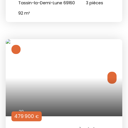
Tassin-la-Demi-Lune 69160
3
pièces
92
m²
20
479 900
€