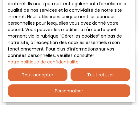
d'intérêt. Ils nous permettent également d'améliorer la
qualité de nos services et la convivialité de notre site
MAISON INDIVIDUELLE À VENDRE, 6 PIÈCES -
internet. Nous utiliserons uniquement les données
VERNAISON 69390
Vernaison 69390
6
pièces
151
m²
personnelles pour lesquelles vous avez donné votre
accord. Vous pouvez les modifier à n'importe quel
moment via la rubrique ″Gérer les cookies″ en bas de
notre site, à l'exception des cookies essentiels à son
fonctionnement. Pour plus d'informations sur vos
données personnelles, veuillez consulter
notre politique de confidentialité
.
Tout accepter
Tout refuser
Personnaliser
11
390 000
€