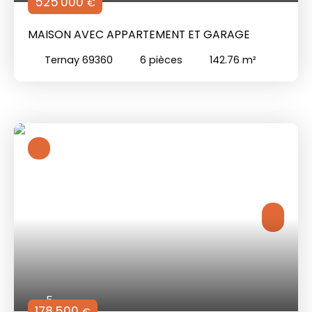
525 000
€
MAISON AVEC APPARTEMENT ET GARAGE
Ternay 69360
6
pièces
142.76
m²
5
178 500
€