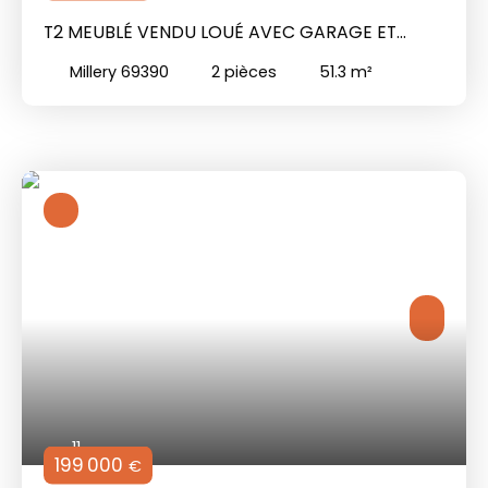
T2 MEUBLÉ VENDU LOUÉ AVEC GARAGE ET
PARKING – IDÉAL INVESTISSEMENT
Millery 69390
2
pièces
51.3
m²
11
199 000
€