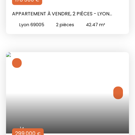
APPARTEMENT À VENDRE, 2 PIÈCES - LYON
69005
Lyon 69005
2
pièces
42.47
m²
14
299 000
€