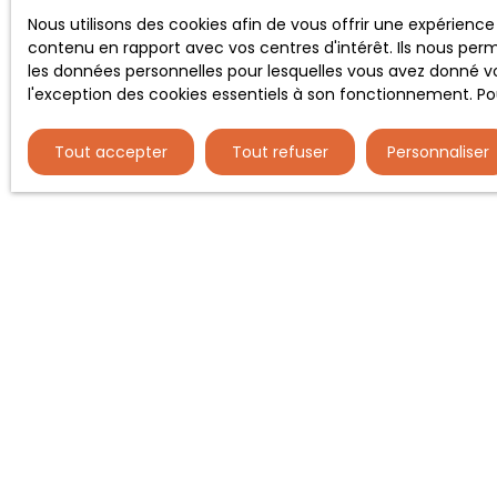
au démarchage téléphoniqu
Nous utilisons des cookies afin de vous offrir une expérien
www.bloctel.gouv.fr ou par
contenu en rapport avec vos centres d'intérêt. Ils nous perm
les données personnelles pour lesquelles vous avez donné vo
Société Worldline, Service B
l'exception des cookies essentiels à son fonctionnement. Pou
Pour en savoir plus sur le
Tout accepter
Tout refuser
Personnaliser
JE RECHERCHE UN BIEN
Vente maison Vernaison (69390)
Vente maison Charly (69390)