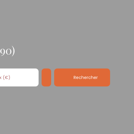
390)
Rechercher
x (€)