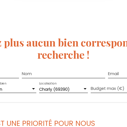
 plus aucun bien
correspon
recherche !
Nom
Email
bien
Localisation
Budget max (€)
n
Charly (69390)
e mes données personnelles conformément au RGPD. Si vous ne
EST UNE PRIORITÉ POUR NOUS
e par voie téléphonique, vous pouvez vous inscrire gratuiteme