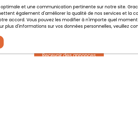
e, prévu par l'article L223-1 du code de la consommation, sur
ce optimale et une communication pertinente sur notre site. Gr
 courrier adressé à :
ettent également d'améliorer la qualité de nos services et la con
tre accord. Vous pouvez les modifier à n'importe quel moment via
loctel, CS 61311, 41013 BLOIS CEDEX.
r plus d'informations sur vos données personnelles, veuillez co
 traitement de vos données personnelles, veuillez consulter no
Recevoir des annonces
JE SUIS PROPRIÉTAIRE
Estimez votre bien
Espace vendeur