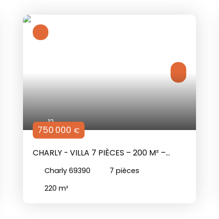
13
750 000
€
CHARLY - VILLA 7 PIÈCES – 200 M² –
TERRAIN 1.251 M² – LOTISSEMENT FERMÉ
Charly 69390
7
pièces
AVEC PISCINE ET TENNIS
220
m²