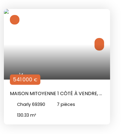
14
541 000
€
MAISON MITOYENNE 1 CÔTÉ À VENDRE, 7
PIÈCES - CHARLY 69390
Charly 69390
7
pièces
130.33
m²