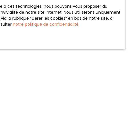
 le site Internet
ace à ces technologies, nous pouvons vous proposer du
vivialité de notre site internet. Nous utiliserons uniquement
 la rubrique ″Gérer les cookies″ en bas de notre site, à
nsulter
notre politique de confidentialité
.
tre
politique de confidentialité
.
INFORMATIONS
Recrutement
Nos honoraires