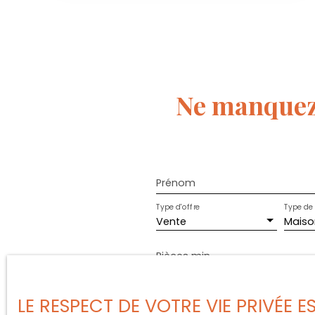
Ne manquez
Prénom
Type d'offre
Type de 
Vente
Maiso
Pièces min
J'accepte le traitement d
LE RESPECT DE VOTRE VIE PRIVÉE 
de prospection commercial