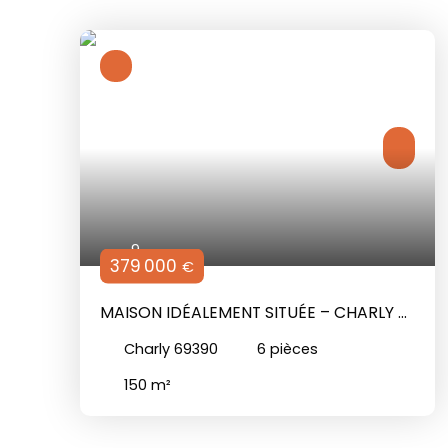
9
379 000
€
MAISON IDÉALEMENT SITUÉE – CHARLY –
136 M² – 2 LOGEMENTS –
Charly 69390
6
pièces
STATIONNEMENT – FORT POTENTIEL
150
m²