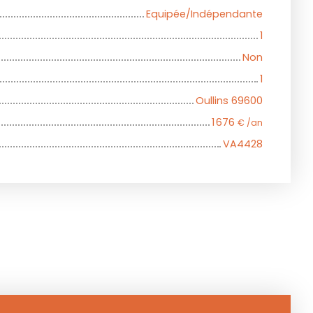
Equipée/Indépendante
1
Non
1
Oullins 69600
1 676
€ /an
VA4428