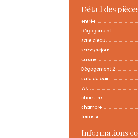
Détail des pièce
entrée
dégagement
salle d'eau
salon/sejour
cuisine
Dégagement 2
salle de bain
WC
chambre
chambre
terrasse
Informations c