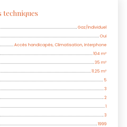
s techniques
Gaz/Individuel
Oui
Accès handicapés, Climatisation, Interphone
104
m²
35
m²
11.25
m²
5
3
2
1
3
1999