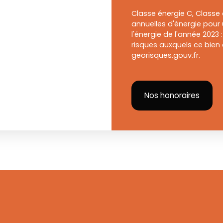
Classe énergie C, Class
annuelles d'énergie pour 
l'énergie de l'année 2023 
risques auxquels ce bien 
georisques.gouv.fr.
Nos honoraires