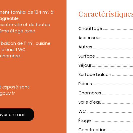
Caractéristique
nt familial de 104 m², à
 agréable.
entre ville et de toutes
Chauffage
3ème étage avec
Ascenseur
balcon de 11 m², cuisine
Autres
 d'eau, 1 WC.
e chambre.
Surface
Séjour
Surface balcon
Pièces
st exposé sont
Chambres
gouv.fr
Salle d'eau
WC
yer un mail
Étage
Construction