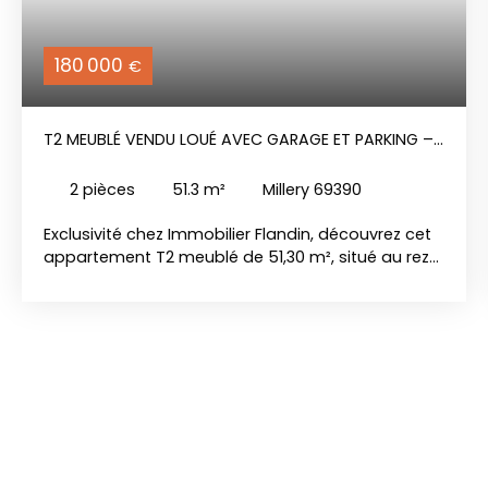
180 000
€
T2 MEUBLÉ VENDU LOUÉ AVEC GARAGE ET PARKING –
IDÉAL INVESTISSEMENT
2
pièces
51.3
m²
Millery 69390
Exclusivité chez Immobilier Flandin, découvrez cet
appartement T2 meublé de 51,30 m², situé au rez-
de-chaussée d'une résidence récente (2012),
sécurisée et avec ascenseur. Actuellement loué
755 € / mois, il offre une rentabilité immédiate et
se compose d'une entrée avec placard, d'une
belle pièce de vie avec cuisine équipée ouverte,
d'une chambre avec rangement, d'une salle d'eau
et d'un WC indépendant. Vous bénéficierez
également d'un garage fermé en sous-sol ainsi
que d'une place de stationnement privative.
Appartement en bon état, chauffage individuel au