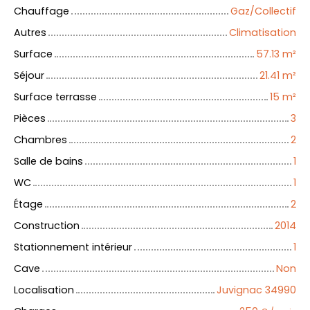
Chauffage
Gaz/Collectif
Autres
Climatisation
Surface
57.13
m²
Séjour
21.41
m²
Surface terrasse
15
m²
Pièces
3
Chambres
2
Salle de bains
1
WC
1
Étage
2
Construction
2014
Stationnement intérieur
1
Cave
Non
Localisation
Juvignac 34990