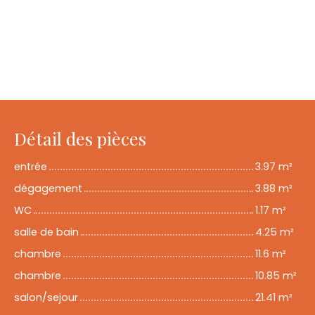
Détail des pièces
entrée
3.97 m²
dégagement
3.88 m²
WC
1.17 m²
salle de bain
4.25 m²
chambre
11.6 m²
chambre
10.85 m²
salon/sejour
21.41 m²