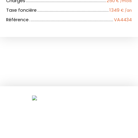
Charges
250
€ /mois
Taxe foncière
1 349
€ /an
Référence
VA4434