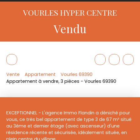
VOURLES HYPER CENTRE
Vendu
Vente
Appartement
Vourles 69390
Appartement à vendre, 3 pièces - Vourles 69390
EXCEPTIONNEL - L'agence Immo Flandin a déniché pour
vous, ce très bel appartement de type 3 de 67 m² situé
au 3ème et dernier étage (avec ascenseur) d'une
résidence récente et sécurisée, idéalement située, en
plein centre du village.