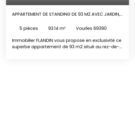
APPARTEMENT DE STANDING DE 93 M2 AVEC JARDIN,
TERRASSE ET VUE SUR LES MONTS DU LYONNAIS
5
pièces
93.14
m²
Vourles 69390
Immobilier FLANDIN vous propose en exclusivité ce
superbe appartement de 93 m2 situé au rez-de-
chaussée d'une résidence de standing récente
(2019). Ce bien rare sur le marché combine le
confort du moderne et un cadre de vie privilégié
avec une vue imprenable sur les Monts du
Lyonnais. L'espace de vie de plus de 42 m2
constitue le cœur de cet appartement. Baigné de
lumière grâce à son exposition Sud-Ouest, il
intègre une cuisine américaine entièrement
équipée, idéale pour vos moments de convivialité.
La partie nuit se compose de trois chambres
confortables, d'une salle d'eau moderne et de WC
séparés, offrant un agencement fonctionnel pour
toute la famille. L'atout majeur de ce bien réside