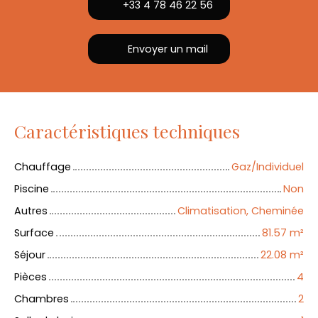
+33 4 78 46 22 56
Envoyer un mail
Caractéristiques techniques
Chauffage
Gaz/Individuel
Piscine
Non
Autres
Climatisation, Cheminée
Surface
81.57
m²
Séjour
22.08
m²
Pièces
4
Chambres
2