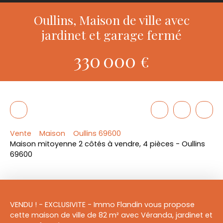
Oullins, Maison de ville avec
jardinet et garage fermé
330 000
€
Vente
Maison
Oullins 69600
Maison mitoyenne 2 côtés à vendre, 4 pièces - Oullins
69600
VENDU ! - EXCLUSIVITE - Immo Flandin vous propose
cette maison de ville de 82 m² avec Véranda, jardinet et