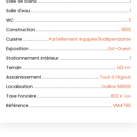
Salle de bains
1
Salle d'eau
1
WC
2
Construction
1900
Cuisine
Partiellement équipée/Indépendante
Exposition
Est-Ouest
Stationnement intérieur
1
Terrain
143
m²
Assainissement
Tout à l'égout
Localisation
Oullins 69600
Taxe foncière
822
€ /an
Référence
VM4780