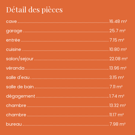
Détail des pièces
cave
16.48 m²
garage
25.7 m²
entrée
7.15 m²
cuisine
10.80 m²
salon/sejour
22.08 m²
véranda
13.96 m²
salle d'eau
3.15 m²
salle de bain
7.11 m²
dégagement
1.74 m²
chambre
13.32 m²
chambre
11.17 m²
bureau
7.98 m²