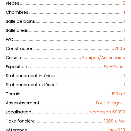
Pièces
5
Chambres
4
Salle de bains
1
Salle d'eau
1
WC
1
Construction
2005
Cuisine
Equipée/Américaine
Exposition
Est-Ouest
Stationnement intérieur
1
Stationnement extérieur
1
Terrain
1 190
m²
Assainissement
Tout à l'égout
Localisation
Vernaison 69390
Taxe foncière
1 288
€ /an
Référence
VM4938