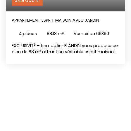
349 000
€
APPARTEMENT ESPRIT MAISON AVEC JARDIN
4
pièces
88.18
m²
Vernaison 69390
EXCLUSIVITÉ – Immobilier FLANDIN vous propose ce
bien de 88 m² offrant un véritable esprit maison,
idéalement situé sur les hauteurs de Vernaison, à
la limite de Charly, à proximité immédiate de
Melchior Philibert, au sein d’une petite copropriété
intimiste de seulement 3 lots. Vidéo de
présentation disponible sur Instagram @yoann.
immoflandin et @immobilierflandin Au 2ᵉ et dernier
étage, ce bien offre le parfait compromis entre la
petite maison et l’appartement avec jardin. Il
bénéficie d’un environnement calme, sans vis-à-
vis direct, et d’une belle luminosité grâce à son
exposition traversante Nord-Sud. Il s’organise
autour d’une pièce de vie traversante et