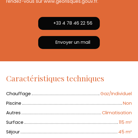
rendez-vous sur www.georisques.gouv.fr.
+33 4 78 46 22 56
Envoyer un mail
Caractéristiques techniques
Chauffage
Gaz/Individuel
Piscine
Non
Autres
Climatisation
Surface
115
m²
Séjour
45
m²