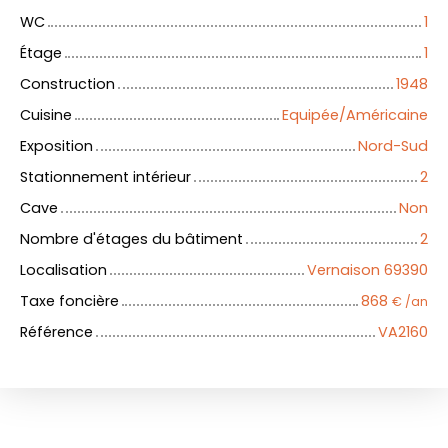
WC
1
Étage
1
Construction
1948
Cuisine
Equipée/Américaine
Exposition
Nord-Sud
Stationnement intérieur
2
Cave
Non
Nombre d'étages du bâtiment
2
Localisation
Vernaison 69390
Taxe foncière
868
€ /an
Référence
VA2160