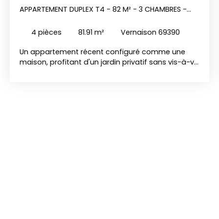
APPARTEMENT DUPLEX T4 - 82 M² - 3 CHAMBRES -
JARDIN - VERNAISON
4
pièces
81.91
m²
Vernaison 69390
Un appartement récent configuré comme une
maison, profitant d'un jardin privatif sans vis-à-vis
direct et d'un accès rapide à pied à la gare de
Vernaison. L'agencement se divise sur deux
niveaux. Le rez-de-chaussée s'ouvre sur une pièce
de vie lumineuse avec un espace cuisine à
aménager, prolongée directement par l'extérieur.
Ce niveau comprend également une première
chambre de plain-pied, une salle d'eau et un WC
indépendant. L'étage distribue le second espace
nuit composé de deux chambres, d'une salle de
bains et d'un deuxième WC. L'extérieur se
compose d'un jardin privatif de 100 m² exposé
Sud-Est, offrant un espace plat et verdoyant. Un
garage fermé en sous-sol est inclus avec le bien.
Les + - Jardin privatif de 150 m² exposé Sud-Est -
Résidence de 2014 aux normes PMR avec