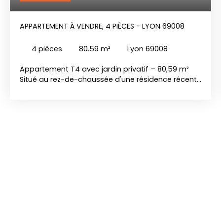
APPARTEMENT À VENDRE, 4 PIÈCES - LYON 69008
4
pièces
80.59
m²
Lyon 69008
Appartement T4 avec jardin privatif – 80,59 m²
Situé au rez-de-chaussée d'une résidence récente
de 2011, cet agréable appartement T4 de 80,59 m²
offre un cadre de vie confortable et fonctionnel,
idéal pour une famille ou un investissement
locatif. Dès l'entrée, vous découvrez une belle
pièce de vie de plus de 30 m², lumineuse grâce à
ses larges ouvertures sur l'extérieur. La cuisine
ouverte s'intègre parfaitement à l'espace séjour,
créant un lieu convivial au quotidien. L'espace nuit
comprend trois chambres confortables, une salle
de bains et un WC indépendant. À l'extérieur, vous
profiterez d'un jardin privatif d'environ 35 m² ainsi
que d'une terrasse de 6 m², parfaits pour les
repas en plein air. La résidence, bien entretenue,