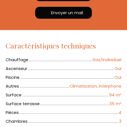
Envoyer un mail
Caractéristiques techniques
Chauffage
Gaz/Individuel
Ascenseur
Oui
Piscine
Oui
Autres
Climatisation, Interphone
Surface
94
m²
Surface terrasse
35
m²
Pièces
4
Chambres
3