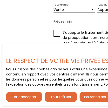
Type d'offre
Type de 
Vente
Appa
Pièces min
J'accepte le traitement d
de prospection commercial
au démarchage téléphoniqu
www.bloctel.gouv.fr ou par
Société Worldline, Service B
LE RESPECT DE VOTRE VIE PRIVÉE 
Pour en savoir plus sur le
Nous utilisons des cookies afin de vous offrir une expérien
contenu en rapport avec vos centres d'intérêt. Ils nous perm
les données personnelles pour lesquelles vous avez donné vo
l'exception des cookies essentiels à son fonctionnement. Pou
Tout accepter
Tout refuser
Personnaliser