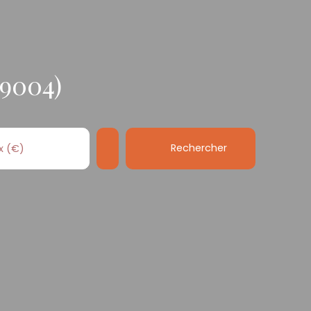
69004)
Rechercher
x (€)