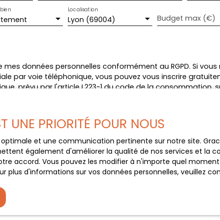
bien
Localisation
Budget max (€)
rtement
Lyon (69004)
e mes données personnelles conformément au RGPD. Si vous ne
e par voie téléphonique, vous pouvez vous inscrire gratuiteme
e, prévu par l'article L223-1 du code de la consommation, sur
 courrier adressé à :
loctel, CS 61311, 41013 BLOIS CEDEX.
EST UNE PRIORITÉ POUR NOUS
 traitement de vos données personnelles, veuillez consulter no
ce optimale et une communication pertinente sur notre site. Gr
ettent également d'améliorer la qualité de nos services et la con
tre accord. Vous pouvez les modifier à n'importe quel moment via
r plus d'informations sur vos données personnelles, veuillez co
Recevoir des annonces