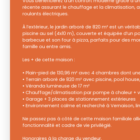
Vous bénéficierez d’un confort moderne grâce à u
récente assurant le chauffage et la climatisation, a
roulants électriques.
À l’extérieur, le jardin arboré de 820 m² est un vérit
piscine au sel (4x10 m), couverte et équipée d’un 
barbecue et son four à pizza, parfaits pour des m
famille ou entre amis.
Les + de cette maison :
• Plain-pied de 130,96 m² avec 4 chambres dont une
• Terrain arboré de 820 m² avec piscine, pool house
• Véranda lumineuse de 17 m²
• Chauffage/climatisation par pompe à chaleur + vo
• Garage + 3 places de stationnement extérieures
• Environnement calme et recherché à Vernaison, li
Ne passez pas à côté de cette maison familiale alli
fonctionnalité et cadre de vie privilégié.
Honoraires à la charge du vendeur.