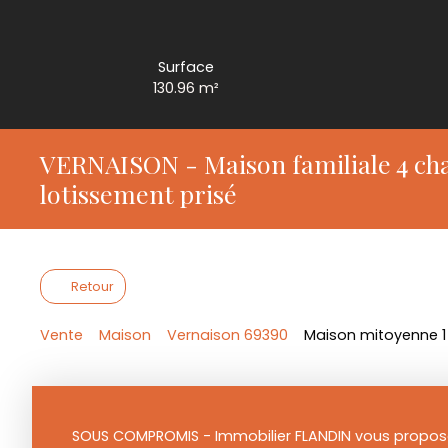
Surface
130.96
m²
VERNAISON - Maison familiale 4 cha
lotissement prisé
Retour
Vente
Maison
Vernaison 69390
Maison mitoyenne 1 
SOUS COMPROMIS - Immobilier FLANDIN vous propose 