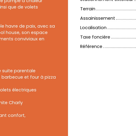
ne pompe à chaleur
insi que de volets
Terrain
Assainissement
able havre de paix, avec sa
Localisation
pool house, son espace
Taxe foncière
oments conviviaux en
Référence
 suite parentale
, barbecue et four à pizza
lets électriques
mite Charly
ant confort,