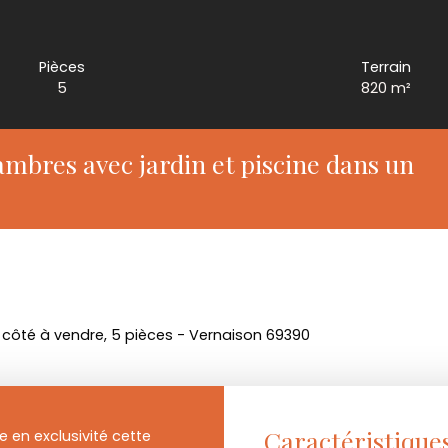
Pièces
Terrain
5
820
m²
mbres avec jardin et piscine dans un
côté à vendre, 5 pièces - Vernaison 69390
Caractéristique
en exclusivité cette