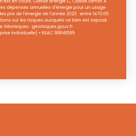
'est en cours. Classe énergie C, Classe climat A
s dépenses annuelles d'énergie pour un usage
des prix de l'énergie de l'année 2023 : entre 1470.00
tions sur les risques auxquels ce bien est exposé
te Géorisques : georisques.gouv.fr.
ise individuelle) • RSAC 919141085