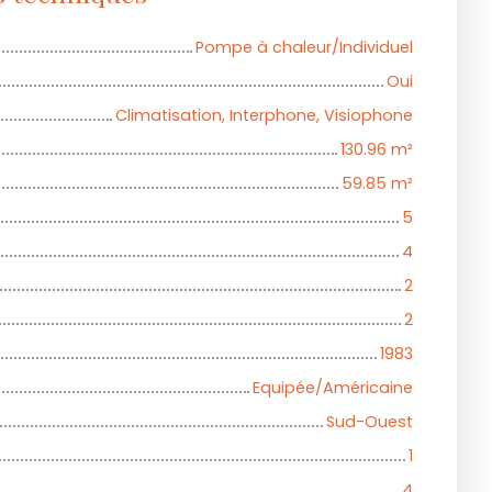
Pompe à chaleur/Individuel
Oui
Climatisation, Interphone, Visiophone
130.96
m²
59.85
m²
5
4
2
2
1983
Equipée/Américaine
Sud-Ouest
1
4