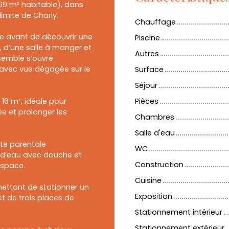
69 m² habitable), dans
limite de Charly.
Chauffage
le avant de découvrir une
Piscine
 d’une salle à manger et
Autres
semble s’ouvre
 avec vue dégagée sur le
Surface
Séjour
16 m², idéale pour
Pièces
ée et prolonger les
Chambres
Salle d'eau
ite parentale
WC
 d’eau avec douche et
Construction
espace.
Cuisine
ettant de stationner un
Exposition
t de trois places de
Stationnement intérieur
Stationnement extérieur