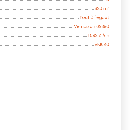
820
m²
Tout à l'égout
Vernaison 69390
1 592
€ /an
VM640