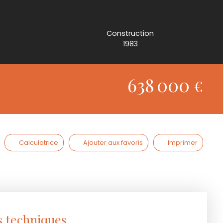
Construction
1983
638 000
€
Calculatrice
Ajouter aux favoris
Imprimer
s techniques