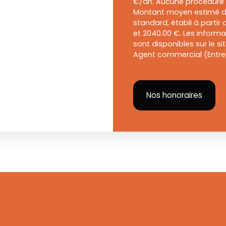
€/an. Aucune procédure n
Montant moyen estimé de
standard, établi à partir 
et 2040.00 €. Les informa
sont disponibles sur le si
Agent commercial (Entrepr
Nos honoraires