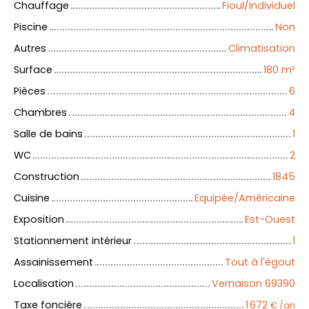
Chauffage
Fioul/Individuel
Piscine
Non
Autres
Climatisation
Surface
180
m²
Pièces
6
Chambres
4
Salle de bains
1
WC
2
Construction
1845
Cuisine
Equipée/Américaine
Exposition
Est-Ouest
Stationnement intérieur
1
Assainissement
Tout à l'égout
Localisation
Vernaison 69390
Taxe foncière
1 672
€ /an