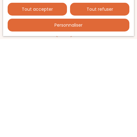
JE RECHERCHE UN BIEN
Tout accepter
Tout refuser
Vente maison Vernaison (69390)
Personnaliser
Vente maison Charly (69390)
Vente maison Thurins (69510)
Vente maison Pélussin (42410)
Vente maison
JE SUIS PROPRIÉTAIRE
Estimez votre bien
Espace vendeur
Vendre avec nous
Gestion locative
Nous contacter