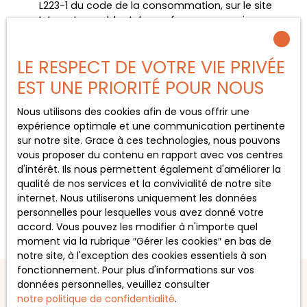
L223-1 du code de la consommation, sur le site
Internet www.bloctel.gouv.fr ou par courrier
adressé à :
LE RESPECT DE VOTRE VIE PRIVÉE
Société Worldline, Service Bloctel, CS 61311, 41013
BLOIS CEDEX.
EST UNE PRIORITÉ POUR NOUS
Pour en savoir plus sur le traitement de vos
Nous utilisons des cookies afin de vous offrir une
données personnelles, veuillez consulter notre
expérience optimale et une communication pertinente
politique de confidentialité
.
sur notre site. Grace à ces technologies, nous pouvons
vous proposer du contenu en rapport avec vos centres
d'intérêt. Ils nous permettent également d'améliorer la
Recevoir des annonces
qualité de nos services et la convivialité de notre site
internet. Nous utiliserons uniquement les données
personnelles pour lesquelles vous avez donné votre
accord. Vous pouvez les modifier à n'importe quel
moment via la rubrique ″Gérer les cookies″ en bas de
notre site, à l'exception des cookies essentiels à son
fonctionnement. Pour plus d'informations sur vos
données personnelles, veuillez consulter
notre politique de confidentialité
.