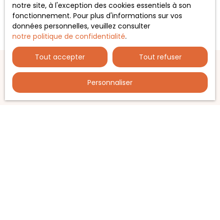
notre site, à l'exception des cookies essentiels à son
fonctionnement. Pour plus d'informations sur vos
données personnelles, veuillez consulter
notre politique de confidentialité
.
Tout accepter
Tout refuser
Personnaliser
JE RECHERCHE UN BIEN
Vente maison Vernaison (69390)
Vente maison Charly (69390)
Vente maison Thurins (69510)
Vente maison Pélussin (42410)
Vente maison
JE SUIS PROPRIÉTAIRE