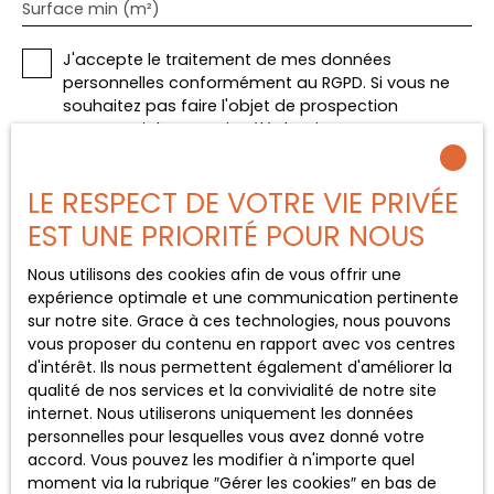
Surface min (m²)
J'accepte le traitement de mes données
personnelles conformément au RGPD. Si vous ne
souhaitez pas faire l'objet de prospection
commerciale par voie téléphonique, vous pouvez
vous inscrire gratuitement sur la liste d'opposition
au démarchage téléphonique, prévu par l'article
LE RESPECT DE VOTRE VIE PRIVÉE
L223-1 du code de la consommation, sur le site
Internet www.bloctel.gouv.fr ou par courrier
EST UNE PRIORITÉ POUR NOUS
adressé à :
Nous utilisons des cookies afin de vous offrir une
Société Worldline, Service Bloctel, CS 61311, 41013
expérience optimale et une communication pertinente
BLOIS CEDEX.
sur notre site. Grace à ces technologies, nous pouvons
vous proposer du contenu en rapport avec vos centres
Pour en savoir plus sur le traitement de vos
d'intérêt. Ils nous permettent également d'améliorer la
données personnelles, veuillez consulter notre
qualité de nos services et la convivialité de notre site
politique de confidentialité
.
internet. Nous utiliserons uniquement les données
personnelles pour lesquelles vous avez donné votre
accord. Vous pouvez les modifier à n'importe quel
moment via la rubrique ″Gérer les cookies″ en bas de
Recevoir des annonces