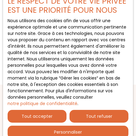
LE RESPECT DE VOTRE VIE PRIVÉE
BLOIS CEDEX.
EST UNE PRIORITÉ POUR NOUS
Pour en savoir plus sur le traitement de vos
Nous utilisons des cookies afin de vous offrir une
données personnelles, veuillez consulter notre
expérience optimale et une communication pertinente
politique de confidentialité
.
sur notre site. Grace à ces technologies, nous pouvons
vous proposer du contenu en rapport avec vos centres
d'intérêt. Ils nous permettent également d'améliorer la
Recevoir des annonces
qualité de nos services et la convivialité de notre site
internet. Nous utiliserons uniquement les données
personnelles pour lesquelles vous avez donné votre
accord. Vous pouvez les modifier à n'importe quel
moment via la rubrique ″Gérer les cookies″ en bas de
notre site, à l'exception des cookies essentiels à son
fonctionnement. Pour plus d'informations sur vos
données personnelles, veuillez consulter
notre politique de confidentialité
.
JE RECHERCHE UN BIEN
Tout accepter
Tout refuser
Vente maison Vernaison (69390)
Vente maison Charly (69390)
Personnaliser