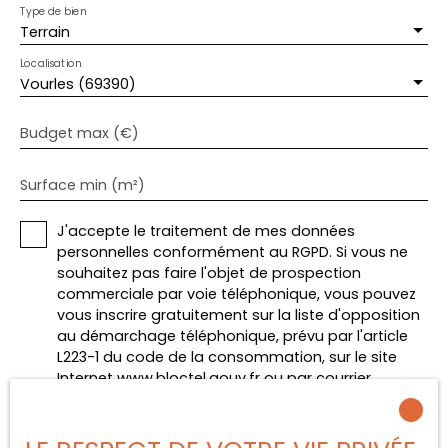
Type de bien
Terrain
Localisation
Vourles (69390)
Budget max (€)
Surface min (m²)
J'accepte le traitement de mes données
personnelles conformément au RGPD. Si vous ne
souhaitez pas faire l'objet de prospection
commerciale par voie téléphonique, vous pouvez
vous inscrire gratuitement sur la liste d'opposition
au démarchage téléphonique, prévu par l'article
L223-1 du code de la consommation, sur le site
Internet www.bloctel.gouv.fr ou par courrier
adressé à :
Société Worldline, Service Bloctel, CS 61311, 41013